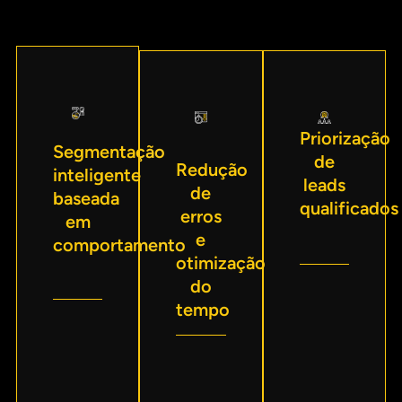
Priorização
Segmentação
de
Redução
inteligente
leads
de
baseada
qualificados
erros
em
e
comportamento
otimização
do
tempo