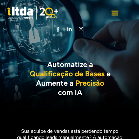
27 Anos de História
Automatize a
Qualificação de Bases
e
Aumente a
Precisão
com IA
Sua equipe de vendas está perdendo tempo
qualificando leads manualmente? A automação